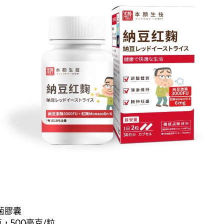
菌膠囊
瓶，500毫克/粒