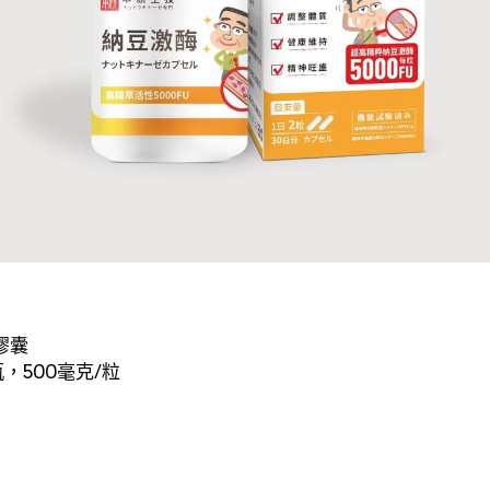
膠囊
瓶，500毫克/粒