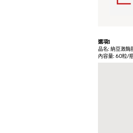
選項1
品名: 納豆激酶
內容量: 60粒/