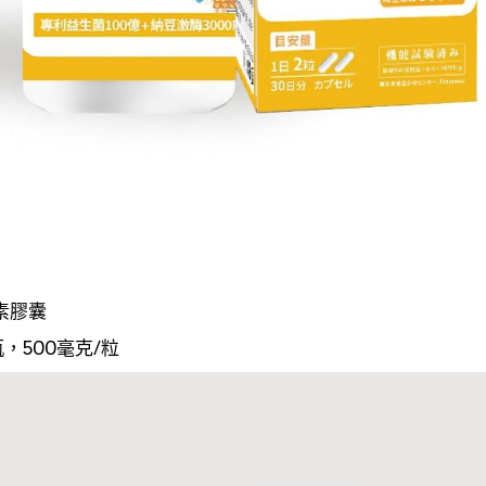
素膠囊
瓶，500毫克/粒