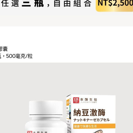
膠囊
瓶，500毫克/粒